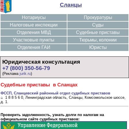
Сланцы
Нотариусы
Прокуратуры
Налоговые инспекции
Суды
Отделения МВД
Судебные приставы
Участковые пункты
Тюрьмы, колонии
Отделения ГАИ
Юристы
Юридическая консультация
+7 (800) 350-56-79
(Реклама
jurik.ru
)
Судебные приставы в Сланцах
ФССП, Сланцевский районный отдел судебных приставов
⌂ 1 8 8 5 6 0, Ленинградская область, Сланцы, Комсомольское шоссе,
д. 1.
Проверить задолженность, узнать долги по налогам на
официальном сайте судебных приставов: